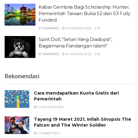
Kabar Gembira Bagi Scholarship Hunter,
Pemerintah Taiwan Buka S2 dan S3 Fully
Funded
BY
RAHMADI
19 JANUARI 2022
0
Spirit Doll, “Setan Yang Diadopsi”,
Bagaimana Pandangan Islam?
BY
RAHMADI
10 JANUARI 2022
0
Rekomendasi
Cara mendapatkan Kuota Gratis dari
Pemerintah
31 AGUSTUS 2020
Tayang 19 Maret 2021, Inilah Sinopsis The
Falcon and The Winter Soldier
17 MARET 2021