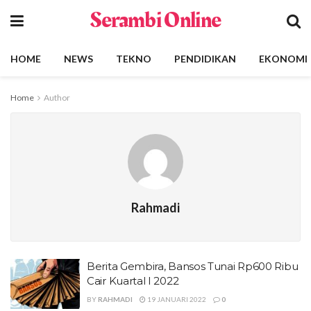
Serambi Online
HOME
NEWS
TEKNO
PENDIDIKAN
EKONOMI
Home
Author
Rahmadi
Berita Gembira, Bansos Tunai Rp600 Ribu
Cair Kuartal I 2022
BY
RAHMADI
19 JANUARI 2022
0