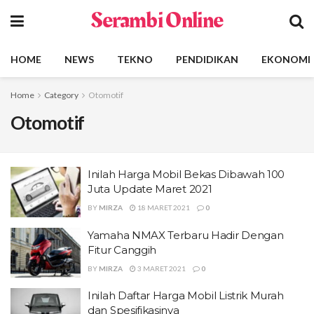
Serambi Online
HOME
NEWS
TEKNO
PENDIDIKAN
EKONOMI
Home
Category
Otomotif
Otomotif
Inilah Harga Mobil Bekas Dibawah 100
Juta Update Maret 2021
BY
MIRZA
18 MARET 2021
0
Yamaha NMAX Terbaru Hadir Dengan
Fitur Canggih
BY
MIRZA
3 MARET 2021
0
Inilah Daftar Harga Mobil Listrik Murah
dan Spesifikasinya