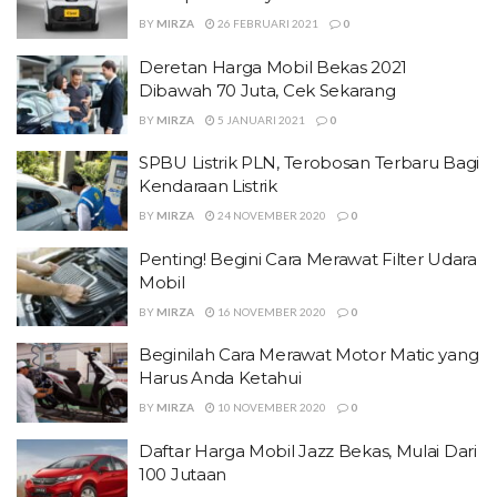
BY
MIRZA
26 FEBRUARI 2021
0
Deretan Harga Mobil Bekas 2021
Dibawah 70 Juta, Cek Sekarang
BY
MIRZA
5 JANUARI 2021
0
SPBU Listrik PLN, Terobosan Terbaru Bagi
Kendaraan Listrik
BY
MIRZA
24 NOVEMBER 2020
0
Penting! Begini Cara Merawat Filter Udara
Mobil
BY
MIRZA
16 NOVEMBER 2020
0
Beginilah Cara Merawat Motor Matic yang
Harus Anda Ketahui
BY
MIRZA
10 NOVEMBER 2020
0
Daftar Harga Mobil Jazz Bekas, Mulai Dari
100 Jutaan