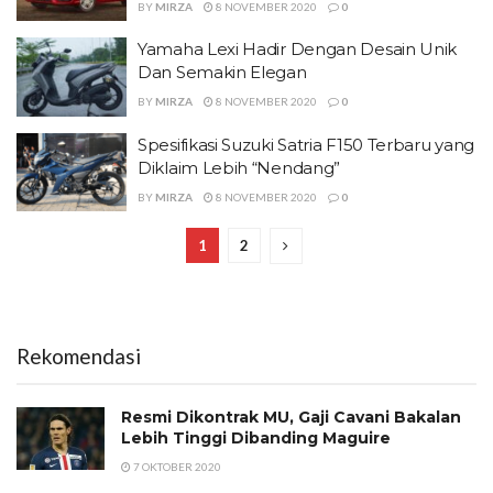
BY
MIRZA
8 NOVEMBER 2020
0
Yamaha Lexi Hadir Dengan Desain Unik
Dan Semakin Elegan
BY
MIRZA
8 NOVEMBER 2020
0
Spesifikasi Suzuki Satria F150 Terbaru yang
Diklaim Lebih “Nendang”
BY
MIRZA
8 NOVEMBER 2020
0
1
2
Rekomendasi
Resmi Dikontrak MU, Gaji Cavani Bakalan
Lebih Tinggi Dibanding Maguire
7 OKTOBER 2020