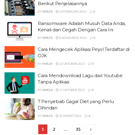
Berikut Penjelasannya
BY
MIRZA
24 FEBRUARI 2023
0
Ransomware Adalah Musuh Data Anda,
Kenali dan Cegah Dengan Cara Ini
BY
MIRZA
8 NOVEMBER 2021
0
Cara Mengecek Aplikasi Pinjol Terdaftar di
OJK
BY
MIRZA
22 OKTOBER 2021
0
Cara Mendownload Lagu dari Youtube
Tanpa Aplikasi
BY
MIRZA
17 OKTOBER 2021
0
7 Penyebab Gagal Diet yang Perlu
Dihindari
BY
MIRZA
20 MARET 2021
0
1
2
…
35