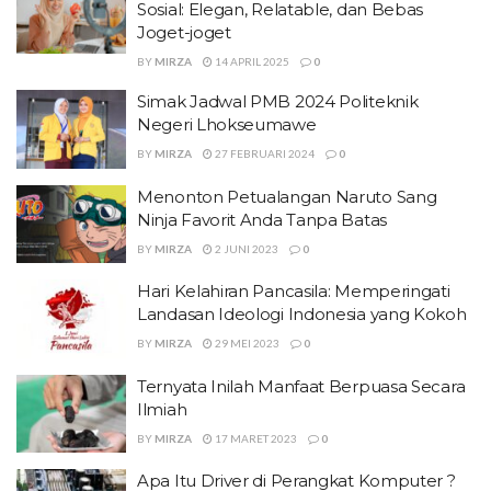
Sosial: Elegan, Relatable, dan Bebas
Joget-joget
BY
MIRZA
14 APRIL 2025
0
Simak Jadwal PMB 2024 Politeknik
Negeri Lhokseumawe
BY
MIRZA
27 FEBRUARI 2024
0
Menonton Petualangan Naruto Sang
Ninja Favorit Anda Tanpa Batas
BY
MIRZA
2 JUNI 2023
0
Hari Kelahiran Pancasila: Memperingati
Landasan Ideologi Indonesia yang Kokoh
BY
MIRZA
29 MEI 2023
0
Ternyata Inilah Manfaat Berpuasa Secara
Ilmiah
BY
MIRZA
17 MARET 2023
0
Apa Itu Driver di Perangkat Komputer ?