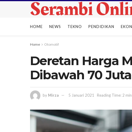
HOME
NEWS
TEKNO
PENDIDIKAN
EKO
Home
Otomotif
Deretan Harga M
Dibawah 70 Juta
by
Mirza
5 Januari 2021
Reading Time: 2 min