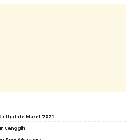
uta Update Maret 2021
ur Canggih
an Spesifikasinya