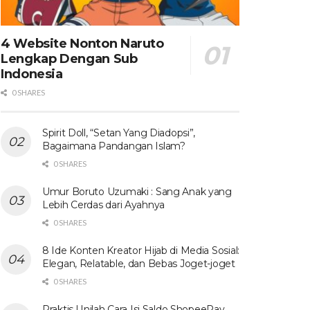
4 Website Nonton Naruto
Lengkap Dengan Sub
Indonesia
0 SHARES
Spirit Doll, “Setan Yang Diadopsi”,
Bagaimana Pandangan Islam?
0 SHARES
Umur Boruto Uzumaki : Sang Anak yang
Lebih Cerdas dari Ayahnya
0 SHARES
8 Ide Konten Kreator Hijab di Media Sosial:
Elegan, Relatable, dan Bebas Joget-joget
0 SHARES
Praktis ! Inilah Cara Isi Saldo ShopeePay