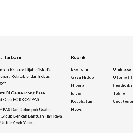
s Terbaru
Rubrik
Ekonomi
Olahraga
nten Kreator Hijab di Media
Elegan, Relatable, dan Bebas
Gaya Hidup
Otomotif
oget
Hiburan
Pendidika
iatu Di Geureudong Pase
Islam
Tekno
uni Oleh FORKOMPAS
Kesehatan
Uncatego
News
PAS Dan Kelompok Usaha
 Group Berikan Bantuan Hari Raya
ri Untuk Anak Yatim