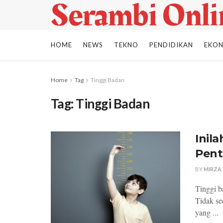
HOME
NEWS
TEKNO
PENDIDIKAN
EKO
Home
Tag
Tinggi Badan
Tag:
Tinggi Badan
Inil
Pent
BY
MIRZA
Tinggi b
Tidak se
yang ...