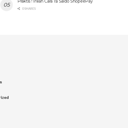
Praktis ! Inilah Cara Isi Saldo ShopeePay
0 SHARES
n
rized