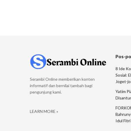
Pos-po
8 Ide Ko
Sosial: 
Serambi Online memberikan konten
Joget-j
informatif dan bernilai tambah bagi
Yatim P
pengunjung kami.
Disant
FORKOM
LEARN MORE »
Bahruny
Idul Fit