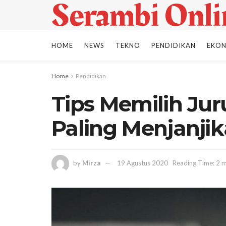
HOME
NEWS
TEKNO
PENDIDIKAN
EKO
Home
Pendidikan
Tips Memilih Jur
Paling Menjanji
by
Mirza
19 Agustus 2020
Reading Time: 2 m