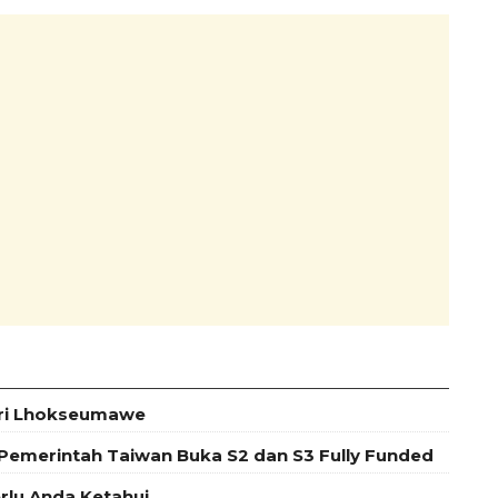
eri Lhokseumawe
 Pemerintah Taiwan Buka S2 dan S3 Fully Funded
lu Anda Ketahui