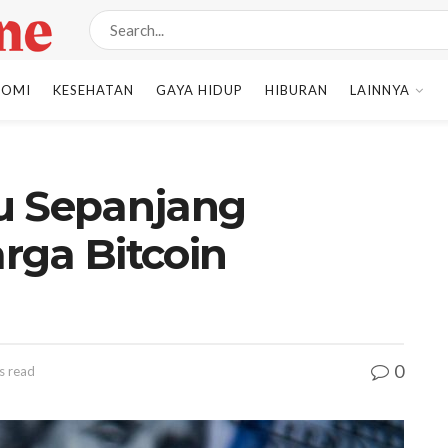
NOMI
KESEHATAN
GAYA HIDUP
HIBURAN
LAINNYA
u Sepanjang
arga Bitcoin
0
s read