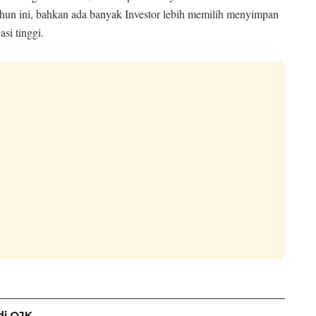
ahun ini, bahkan ada banyak Investor lebih memilih menyimpan
si tinggi.
di OJK