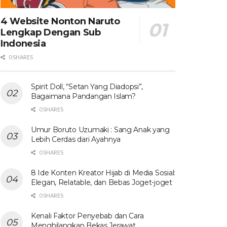
4 Website Nonton Naruto
Lengkap Dengan Sub
Indonesia
0 SHARES
Spirit Doll, “Setan Yang Diadopsi”,
Bagaimana Pandangan Islam?
0 SHARES
Umur Boruto Uzumaki : Sang Anak yang
Lebih Cerdas dari Ayahnya
0 SHARES
8 Ide Konten Kreator Hijab di Media Sosial:
Elegan, Relatable, dan Bebas Joget-joget
0 SHARES
Kenali Faktor Penyebab dan Cara
Menghilangkan Bekas Jerawat