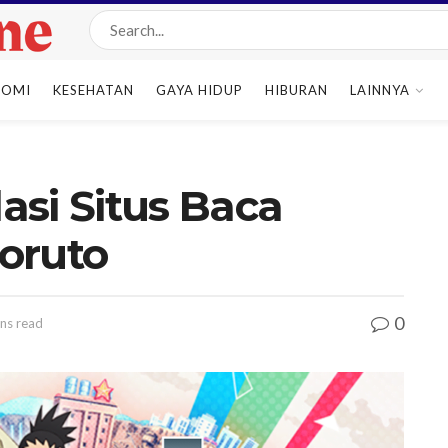
NOMI
KESEHATAN
GAYA HIDUP
HIBURAN
LAINNYA
asi Situs Baca
oruto
0
ns read