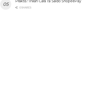
Praktis ! Inilah Cara Isi Saldo ShopeePay
0 SHARES