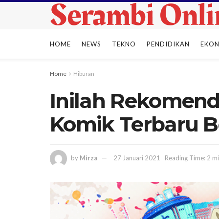
HOME
NEWS
TEKNO
PENDIDIKAN
EKO
Home
Hiburan
Inilah Rekomend
Komik Terbaru B
by
Mirza
27 Januari 2021
Reading Time: 2 mi