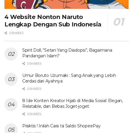
4 Website Nonton Naruto
Lengkap Dengan Sub Indonesia
0 SHARES
Spirit Doll, “Setan Yang Diadopsi”, Bagaimana
Pandangan Islam?
0 SHARES
Umur Boruto Uzumaki : Sang Anak yang Lebih
Cerdas dari Ayahnya
0 SHARES
8 Ide Konten Kreator Hijab di Media Sosial: Elegan,
Relatable, dan Bebas Joget-joget
0 SHARES
Praktis ! Inilah Cara Isi Saldo ShopeePay