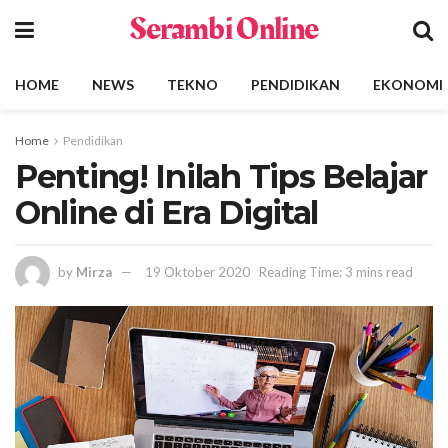
Serambi Online
HOME
NEWS
TEKNO
PENDIDIKAN
EKONOMI
Home
Pendidikan
Penting! Inilah Tips Belajar
Online di Era Digital
by
Mirza
19 Oktober 2020
Reading Time: 3 mins read