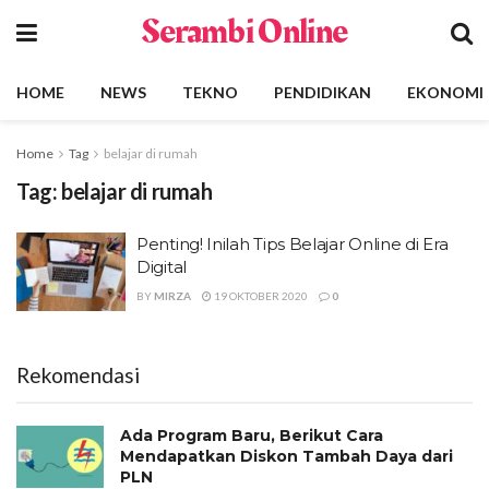
Serambi Online
HOME
NEWS
TEKNO
PENDIDIKAN
EKONOMI
Home
Tag
belajar di rumah
Tag:
belajar di rumah
Penting! Inilah Tips Belajar Online di Era
Digital
BY
MIRZA
19 OKTOBER 2020
0
Rekomendasi
Ada Program Baru, Berikut Cara
Mendapatkan Diskon Tambah Daya dari
PLN