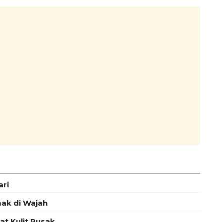
ari
mak di Wajah
t Kulit Rusak