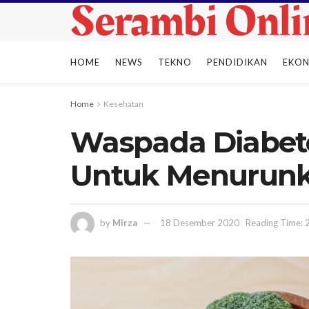
HOME
NEWS
TEKNO
PENDIDIKAN
EKO
Home
Kesehatan
Waspada Diabetes
Untuk Menurunk
by
Mirza
18 Desember 2020
Reading Time: 