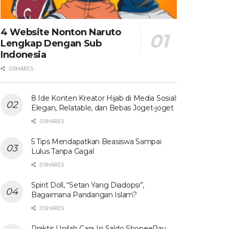
4 Website Nonton Naruto
Lengkap Dengan Sub
Indonesia
0 SHARES
8 Ide Konten Kreator Hijab di Media Sosial:
Elegan, Relatable, dan Bebas Joget-joget
0 SHARES
5 Tips Mendapatkan Beasiswa Sampai
Lulus Tanpa Gagal
0 SHARES
Spirit Doll, “Setan Yang Diadopsi”,
Bagaimana Pandangan Islam?
0 SHARES
Praktis ! Inilah Cara Isi Saldo ShopeePay