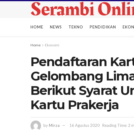
HOME
NEWS
TEKNO
PENDIDIKAN
EKO
Home
Ekonomi
Pendaftaran Kart
Gelombang Lima 
Berikut Syarat 
Kartu Prakerja
by
Mirza
16 Agustus 2020
Reading Time: 2 m