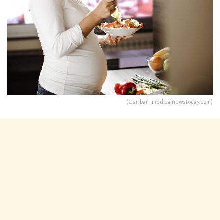
(Gambar : medicalnewstoday.com)