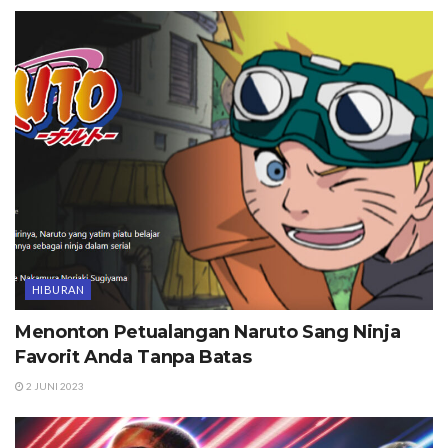
HIBURAN
Menonton Petualangan Naruto Sang Ninja
Favorit Anda Tanpa Batas
2 JUNI 2023