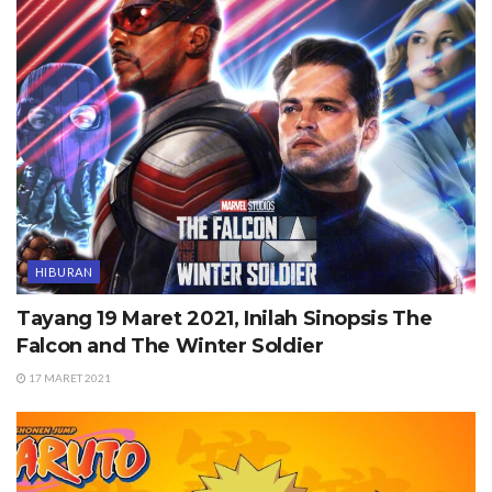
HIBURAN
Tayang 19 Maret 2021, Inilah Sinopsis The
Falcon and The Winter Soldier
17 MARET 2021