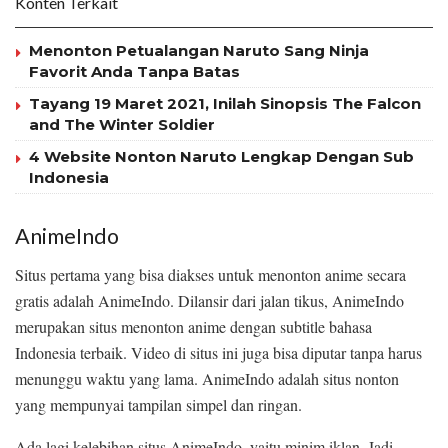
Konten Terkait
Menonton Petualangan Naruto Sang Ninja
Favorit Anda Tanpa Batas
Tayang 19 Maret 2021, Inilah Sinopsis The Falcon
and The Winter Soldier
4 Website Nonton Naruto Lengkap Dengan Sub
Indonesia
AnimeIndo
Situs pertama yang bisa diakses untuk menonton anime secara
gratis adalah AnimeIndo. Dilansir dari jalan tikus, AnimeIndo
merupakan situs menonton anime dengan subtitle bahasa
Indonesia terbaik. Video di situs ini juga bisa diputar tanpa harus
menunggu waktu yang lama. AnimeIndo adalah situs nonton
yang mempunyai tampilan simpel dan ringan.
Ada lagi kelebihan situs AnimeIndo, yaitu minim iklan. Jadi,