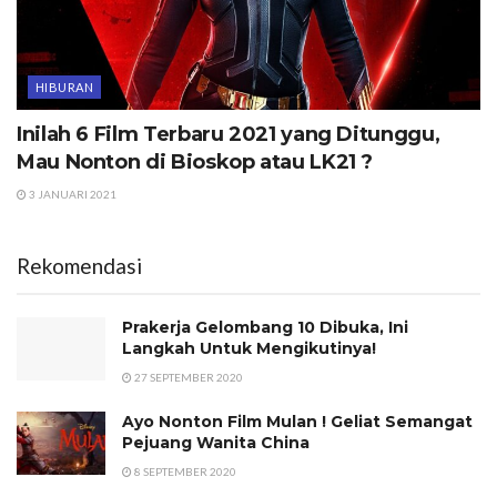
HIBURAN
Inilah 6 Film Terbaru 2021 yang Ditunggu,
Mau Nonton di Bioskop atau LK21 ?
3 JANUARI 2021
Rekomendasi
Prakerja Gelombang 10 Dibuka, Ini
Langkah Untuk Mengikutinya!
27 SEPTEMBER 2020
Ayo Nonton Film Mulan ! Geliat Semangat
Pejuang Wanita China
8 SEPTEMBER 2020