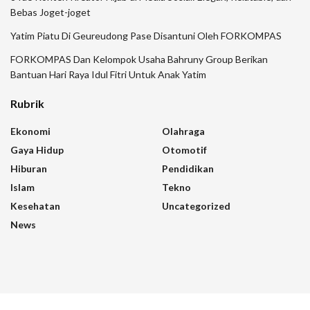
Bebas Joget-joget
Yatim Piatu Di Geureudong Pase Disantuni Oleh FORKOMPAS
FORKOMPAS Dan Kelompok Usaha Bahruny Group Berikan
Bantuan Hari Raya Idul Fitri Untuk Anak Yatim
Rubrik
Ekonomi
Olahraga
Gaya Hidup
Otomotif
Hiburan
Pendidikan
Islam
Tekno
Kesehatan
Uncategorized
News