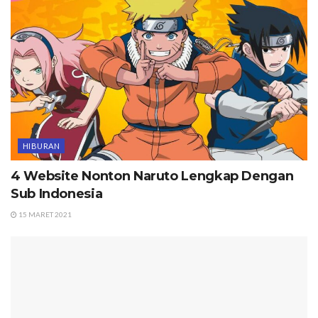
HIBURAN
4 Website Nonton Naruto Lengkap Dengan
Sub Indonesia
15 MARET 2021