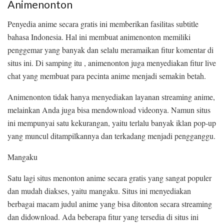
Animenonton
Penyedia anime secara gratis ini memberikan fasilitas subtitle
bahasa Indonesia. Hal ini membuat animenonton memiliki
penggemar yang banyak dan selalu meramaikan fitur komentar di
situs ini. Di samping itu , animenonton juga menyediakan fitur live
chat yang membuat para pecinta anime menjadi semakin betah.
Animenonton tidak hanya menyediakan layanan streaming anime,
melainkan Anda juga bisa mendownload videonya. Namun situs
ini mempunyai satu kekurangan, yaitu terlalu banyak iklan pop-up
yang muncul ditampilkannya dan terkadang menjadi pengganggu.
Mangaku
Satu lagi situs menonton anime secara gratis yang sangat populer
dan mudah diakses, yaitu mangaku. Situs ini menyediakan
berbagai macam judul anime yang bisa ditonton secara streaming
dan didownload. Ada beberapa fitur yang tersedia di situs ini