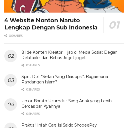
4 Website Nonton Naruto
Lengkap Dengan Sub Indonesia
0 SHARES
8 Ide Konten Kreator Hijab di Media Sosial: Elegan,
Relatable, dan Bebas Joget-joget
0 SHARES
Spirit Doll, “Setan Yang Diadopsi”, Bagaimana
Pandangan Islam?
0 SHARES
Umur Boruto Uzumaki : Sang Anak yang Lebih
Cerdas dari Ayahnya
0 SHARES
Praktis ! Inilah Cara Isi Saldo ShopeePay