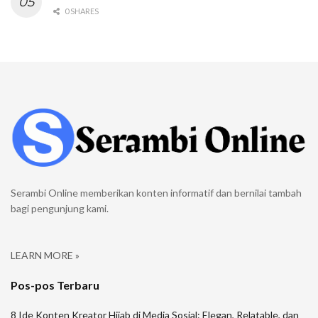
0 SHARES
Serambi Online memberikan konten informatif dan bernilai tambah
bagi pengunjung kami.
LEARN MORE »
Pos-pos Terbaru
8 Ide Konten Kreator Hijab di Media Sosial: Elegan, Relatable, dan