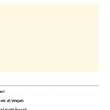
ari
mak di Wajah
t Kulit Rusak