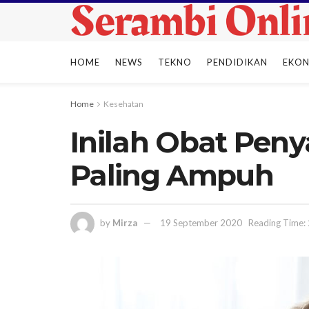
HOME
NEWS
TEKNO
PENDIDIKAN
EKO
Home
Kesehatan
Inilah Obat Pen
Paling Ampuh
by
Mirza
19 September 2020
Reading Time: 