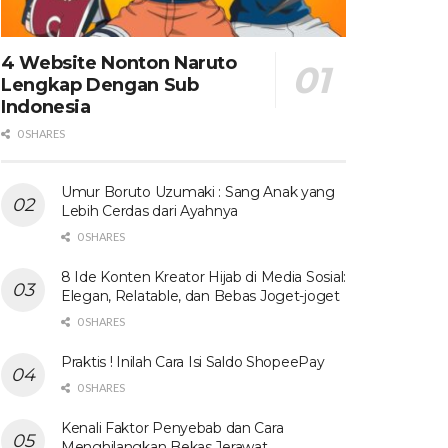
4 Website Nonton Naruto
Lengkap Dengan Sub
Indonesia
0 SHARES
Umur Boruto Uzumaki : Sang Anak yang
Lebih Cerdas dari Ayahnya
0 SHARES
8 Ide Konten Kreator Hijab di Media Sosial:
Elegan, Relatable, dan Bebas Joget-joget
0 SHARES
Praktis ! Inilah Cara Isi Saldo ShopeePay
0 SHARES
Kenali Faktor Penyebab dan Cara
Menghilangkan Bekas Jerawat