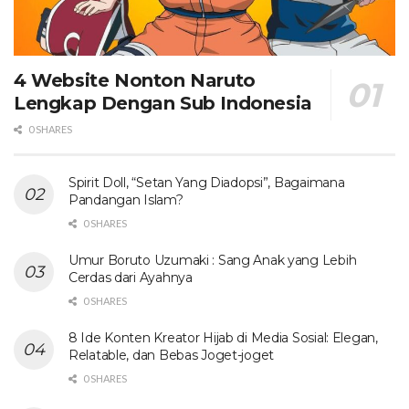
4 Website Nonton Naruto
Lengkap Dengan Sub Indonesia
0 SHARES
Spirit Doll, “Setan Yang Diadopsi”, Bagaimana
Pandangan Islam?
0 SHARES
Umur Boruto Uzumaki : Sang Anak yang Lebih
Cerdas dari Ayahnya
0 SHARES
8 Ide Konten Kreator Hijab di Media Sosial: Elegan,
Relatable, dan Bebas Joget-joget
0 SHARES