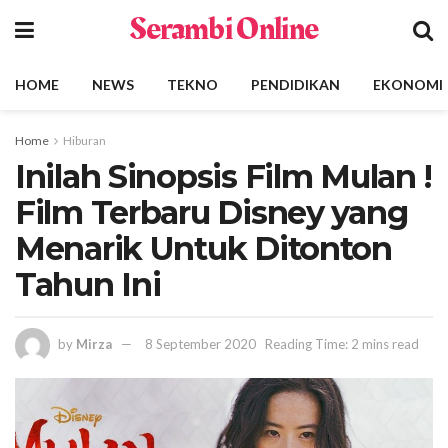
Serambi Online
HOME
NEWS
TEKNO
PENDIDIKAN
EKONOMI
Home
Hiburan
Inilah Sinopsis Film Mulan !
Film Terbaru Disney yang
Menarik Untuk Ditonton
Tahun Ini
by
Mirza
8 September 2020
Reading Time: 2 mins read